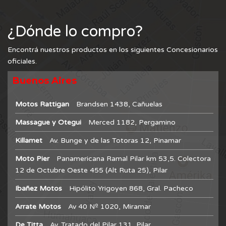
¿Dónde lo compro?
Encontrá nuestros productos en los siguientes Concesionarios
oficiales.
Buenos Aires
Motos Rattigan
Brandsen 1438, Cañuelas
Massague y Otegui
Merced 1182, Pergamino
Killamet
Av. Bunge y de las Totoras 12, Pinamar
Moto Pier
Panamericana Ramal Pilar km 53,5. Colectora
12 de Octubre Oeste 455 (Alt Ruta 25), Pilar
Ibañez Motos
Hipólito Yrigoyen 868, Gral. Pacheco
Arrate Motos
Av 40 Nº 1020, Miramar
De Titta
Av. Tratado del Pilar 131, Pilar