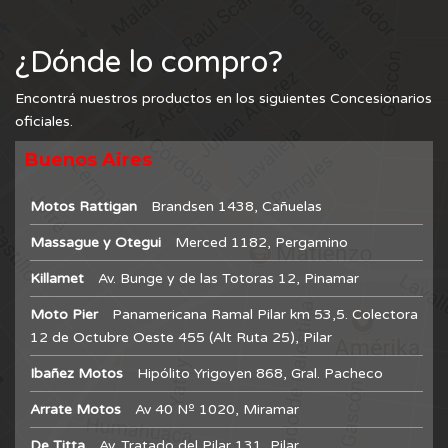
¿Dónde lo compro?
Encontrá nuestros productos en los siguientes Concesionarios
oficiales.
Buenos Aires
Motos Rattigan
Brandsen 1438, Cañuelas
Massague y Otegui
Merced 1182, Pergamino
Killamet
Av. Bunge y de las Totoras 12, Pinamar
Moto Pier
Panamericana Ramal Pilar km 53,5. Colectora
12 de Octubre Oeste 455 (Alt Ruta 25), Pilar
Ibañez Motos
Hipólito Yrigoyen 868, Gral. Pacheco
Arrate Motos
Av 40 Nº 1020, Miramar
De Titta
Av. Tratado del Pilar 131, Pilar