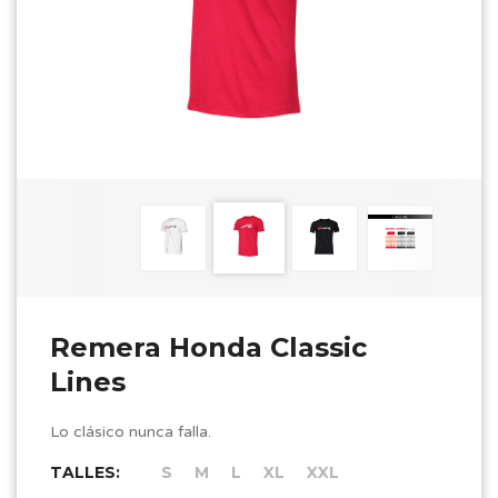
Remera Honda Classic
Lines
Lo clásico nunca falla.
TALLES:
S
M
L
XL
XXL