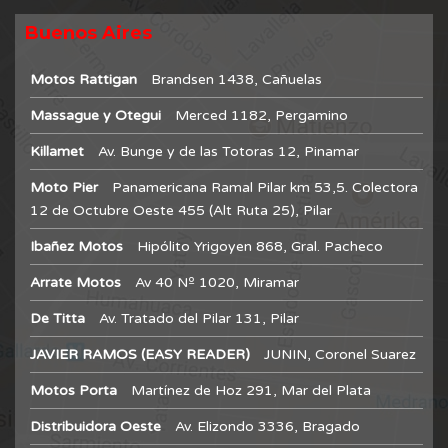
Buenos Aires
Motos Rattigan
Brandsen 1438, Cañuelas
Massague y Otegui
Merced 1182, Pergamino
Killamet
Av. Bunge y de las Totoras 12, Pinamar
Moto Pier
Panamericana Ramal Pilar km 53,5. Colectora
12 de Octubre Oeste 455 (Alt Ruta 25), Pilar
Ibañez Motos
Hipólito Yrigoyen 868, Gral. Pacheco
Arrate Motos
Av 40 Nº 1020, Miramar
De Titta
Av. Tratado del Pilar 131, Pilar
JAVIER RAMOS (EASY READER)
JUNIN, Coronel Suarez
Motos Porta
Martínez de Hoz 291, Mar del Plata
Distribuidora Oeste
Av. Elizondo 3336, Bragado