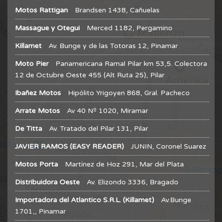
Motos Rattigan
Brandsen 1438, Cañuelas
Massague y Otegui
Merced 1182, Pergamino
Killamet
Av. Bunge y de las Totoras 12, Pinamar
Moto Pier
Panamericana Ramal Pilar km 53,5. Colectora
12 de Octubre Oeste 455 (Alt Ruta 25), Pilar
Ibañez Motos
Hipólito Yrigoyen 868, Gral. Pacheco
Arrate Motos
Av 40 Nº 1020, Miramar
De Titta
Av. Tratado del Pilar 131, Pilar
JAVIER RAMOS (EASY READER)
JUNIN, Coronel Suarez
Motos Porta
Martínez de Hoz 291, Mar del Plata
Distribuidora Oeste
Av. Elizondo 3336, Bragado
Importadora del Atlantico S.R.L. (Killamet)
Av.Bunge
1701,, Pinamar