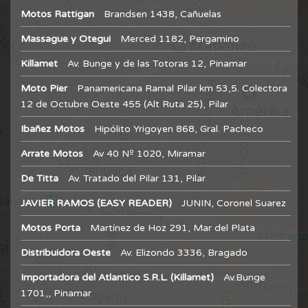
Motos Rattigan
Brandsen 1438, Cañuelas
Massague y Otegui
Merced 1182, Pergamino
Killamet
Av. Bunge y de las Totoras 12, Pinamar
Moto Pier
Panamericana Ramal Pilar km 53,5. Colectora
12 de Octubre Oeste 455 (Alt Ruta 25), Pilar
Ibañez Motos
Hipólito Yrigoyen 868, Gral. Pacheco
Arrate Motos
Av 40 Nº 1020, Miramar
De Titta
Av. Tratado del Pilar 131, Pilar
JAVIER RAMOS (EASY READER)
JUNIN, Coronel Suarez
Motos Porta
Martínez de Hoz 291, Mar del Plata
Distribuidora Oeste
Av. Elizondo 3336, Bragado
Importadora del Atlantico S.R.L. (Killamet)
Av.Bunge
1701,, Pinamar